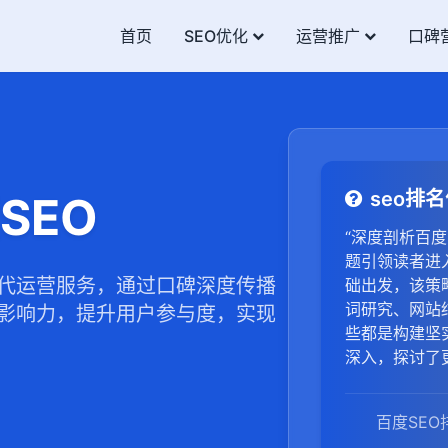
首页
SEO优化
运营推广
口碑
seo排
SEO
“深度剖析百度
题引领读者进
代运营服务，通过口碑深度传播
础出发，该策
词研究、网站
影响力，提升用户参与度，实现
些都是构建坚
深入，探讨了
外链建设与维
帮助读者在竞
百度SE
不仅注重理论