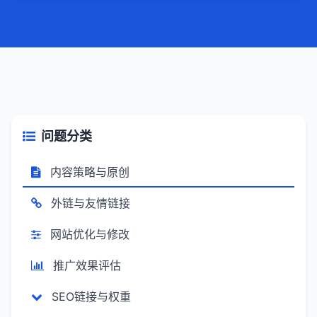
链接建设：积极获取高质量外部链接，提升
网站权威性和可信度，推动关键词排名提
升。4，定期维护：密切关注用户搜索需求和
市场发展情况，有针对性地进行关键词维护
和优化，确保排名稳定。
问题分类
内容策略与原创
外链与友情链接
网站优化与修改
推广效果评估
SEO链接与权重