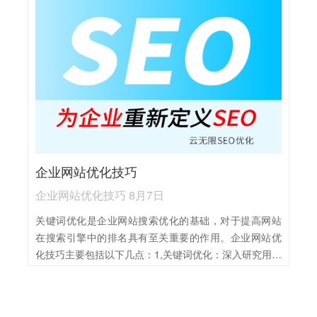
描述、正文及标签中，避免堆砌。2,内容质量：创作高质
量、原创且有价值的内容，确保内容结构清晰，信息丰
富，易于阅读。3,页面结构：优化页面结构，使用H标签
明确内容层次，添加内部链接，提高页面间的互通性。
4,URL优化：保持URL简洁明了，包含关键词，避免使用
复杂或无关的参数。5,技术优化：确保页面加载速度快，
优化图片大小，压缩代码，使用CDN等技术手段。6,移
动优化：采用响应式设计，确保网站在不同设备上均能
良好显示和使用。7,用户体验：提升页面布局、色彩搭配
和导航设计的用户友好性，降低跳出率，提高用户满意
企业网站优化技巧
度。
企业网站优化技巧 8月7日
关键词优化是企业网站搜索优化的基础，对于提高网站
在搜索引擎中的排名具有至关重要的作用。企业网站优
化技巧主要包括以下几点：1,关键词优化：深入研究用户
搜索习惯，选择与企业产品或服务相关的关键词，并合
理布局在网站各个页面，提升搜索引擎排名。2,内容为
王：创作高质量、原创的内容，定期更新，满足用户需