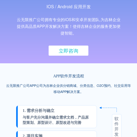
关键词优化
关键词排名
管理团队
IOS / Android 应用开发
H5制作营销
物联网开发
SEO优化顾问
SEO标签设置
云无限推广公司拥有专业的IOS和安卓开发团队,为吉林企业
加入我们
提供高品质APP开发解决方案！使得吉林企业的服务更加便
捷智能。
谷歌SEO优化
SEO思维与策略
招商加盟
立即咨询
联系我们
APP软件开发流程
云无限推广公司APP公司为吉林企业供分销商城、分类信息、O2O预约、社交应用等
移动APP解决方案。
1. 需求分析与确立
软
与客户充分沟通并确立需求文档，产品原
件
型策划、原型设计、原型改进与完善
开
发
2. 项目实施