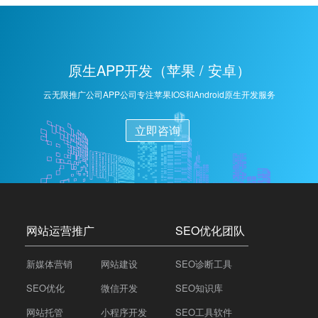
求，提高用户粘性和搜索引擎信任度。3,网站结构优化：
确保网站结构清晰、简洁，便于搜索引擎抓取和用户浏
览。优化内部链接，提高页面间的权重传递。4,响应式设
计：确保网站在不同设备上（如手机、平板、桌面）都
原生APP开发（苹果 / 安卓）
能良好显示，提升用户体验。5,外部链接建设：积极获取
高质量的外部链接，提高网站权重和知名度。与相关行
云无限推广公司APP公司专注苹果IOS和Android原生开发服务
业网站建立合作关系，互相推荐。6,网站速度优化：优化
图片、压缩代码、使用CDN等方式提高网站加载速度，
立即咨询
减少用户等待时间。7,数据分析与调整：定期分析网站数
据，如流量、关键词排名等，根据数据反馈调整优化策
略，保持持续优化。
网站运营推广
SEO优化团队
新媒体营销
网站建设
SEO诊断工具
SEO优化
微信开发
SEO知识库
网站托管
小程序开发
SEO工具软件